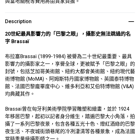
與當地關稅等費用將由買家負擔。
Description
20世紀最具影響力的「巴黎之眼」，攝影史無法跳過的名
字 Brassaï
布拉塞Brassaï (1899-1984) 被譽為二十世紀最重要、最具
影響力的攝影家之一，享譽全球，更被賦予「巴黎之眼」的
封號，包括芝加哥美術館、紐約大都會美術館、紐約現代藝
術博物館 (MoMA)、阿姆斯特丹國家博物館、英國泰特博物
館、法國巴黎龐畢度中心、維多利亞和艾伯特博物館 (V&A)
均典藏其作。
Brassaï曾在匈牙利美術學院學習雕塑和繪畫，並於 1924
年移居巴黎，起初以記者身分維生，踏遍巴黎大小角落，拍
攝了一系列巴黎夜景，包含各種五光十色、燈紅酒綠的巴黎
夜生活、不夜城街頭巷尾的冷冽淒清等各種景象，成為法國
當時重量級攝影師之一。