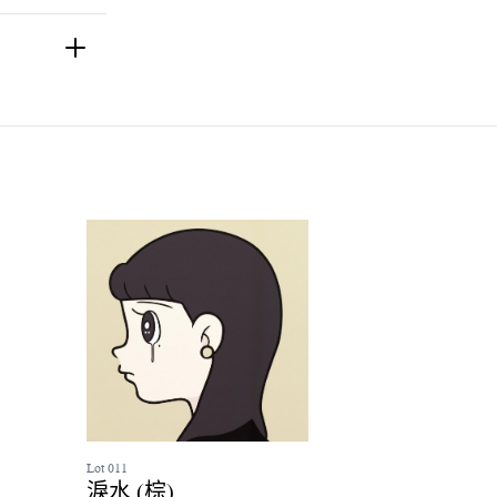
Lot 011
’
淚水 (棕)