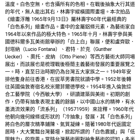
溫度。白色空無，也含攝所有的色相。在戰後抽象大行其道
的年代，無人能出其右，林壽宇縱橫國際畫壇。本次拍品
《繪畫浮雕 1965年9月13日》屬林壽宇60年代最經典的
「白色系列」繪畫作品。畫中的金屬鋁條元素，為藝術家自
1964年以來作品的極大特色。1965年十月，林壽宇參與美
國德科爾多瓦美術館舉辦的「白上白」聯展，便和盧齊歐．
封塔納（Lucio Fontana）、君特．於克（Gunther
Uecker）、奧托．皮納 （Otto Piene）等西方藝術大師同場
展出，而該展也是梳理戰後極簡主義藝術發展的重要展覽之
一。時，直至日治時期仍為台灣五大家族之一。1949年安
排他隻身前往香港，在拔萃男書院就讀中學。1952年後轉
往英國倫敦寄宿名校米爾菲爾德學校。1954年進入倫敦綜
合工藝學院（今西敏大學），研讀建築與美術。初期的創
作，仍帶有抽象表現主義的餘韻，以中國山水的精神，有水
墨滴流效果的「流系列」（19571959）來詮釋。1960年代
他朝向幾何線條或形狀的「冷抽象」發展，其「白色系列」
將白色的層次精準鋪陳、氣質凝練。隨著1980年代返國定
居時，大大驚豔台灣藝壇，掀起所謂的「白色震撼」與「低
限魅力」的旋風。當時台灣藝術圈對抽象藝術的認知，多半