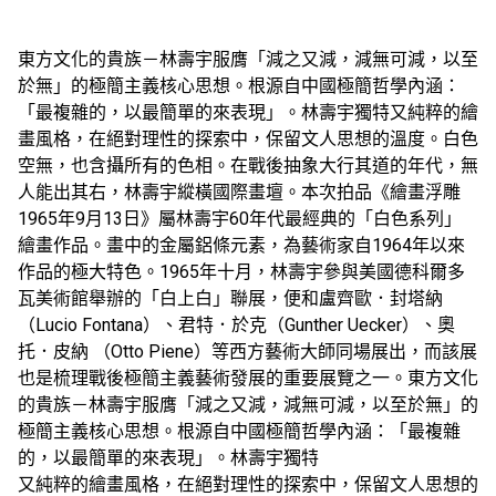
東方文化的貴族－林壽宇服膺「減之又減，減無可減，以至
於無」的極簡主義核心思想。根源自中國極簡哲學內涵：
「最複雜的，以最簡單的來表現」。林壽宇獨特又純粹的繪
畫風格，在絕對理性的探索中，保留文人思想的溫度。白色
空無，也含攝所有的色相。在戰後抽象大行其道的年代，無
人能出其右，林壽宇縱橫國際畫壇。本次拍品《繪畫浮雕
1965年9月13日》屬林壽宇60年代最經典的「白色系列」
繪畫作品。畫中的金屬鋁條元素，為藝術家自1964年以來
作品的極大特色。1965年十月，林壽宇參與美國德科爾多
瓦美術館舉辦的「白上白」聯展，便和盧齊歐．封塔納
（Lucio Fontana）、君特．於克（Gunther Uecker）、奧
托．皮納 （Otto Piene）等西方藝術大師同場展出，而該展
也是梳理戰後極簡主義藝術發展的重要展覽之一。東方文化
的貴族－林壽宇服膺「減之又減，減無可減，以至於無」的
極簡主義核心思想。根源自中國極簡哲學內涵：「最複雜
的，以最簡單的來表現」。林壽宇獨特
又純粹的繪畫風格，在絕對理性的探索中，保留文人思想的