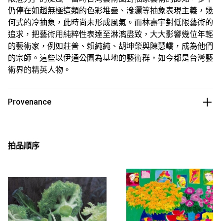
仍停在如趙無極這類的色彩堆疊、潑灑等抽象表現主義，幾
何式的冷抽象，此時尚未形成風氣。而林壽宇對低限藝術的
追求，把藝術用純粹性表達至淋漓盡致，大大影響幾位年輕
的藝術家，例如莊普、賴純純、胡坤榮與陳慧嶠，成為他們
的宗師。這些以伊通公園為基地的藝術群，如今都是台灣藝
術界的精英人物。
Provenance
拍品順序