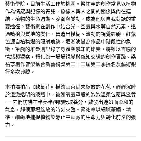
藝術學院，目前生活工作於桃園。梁祐寧的創作常見以植物
作為情感與記憶的寄託，象徵人與人之間的關係與內在連
結。植物的生命週期、脆弱與變動，成為他與自我對話的重
要途徑。藝術家在創作中結合光、空氣與水等自然元素，透
過噴槍與質地的變化，營造出模糊、流動的視覺經驗。紅紫
色源自植物燈的照射痕跡，逐漸演變為作品中階段性的象
徵，筆觸的堆疊則記錄了身體與感知的節奏，將難以言喻的
情緒與觀察，轉化為一場場視覺與感知交織的創作實踐。梁
祐寧創作曾榮獲台新藝術獎第二十二屆第二季提名及藝術銀
行多次典藏。
本拍場拍品《缺氧花》描繪兩朵尚未綻放的花苞，靜靜沉睡
於澄澈透明的液體中，被如氧氣罩般的泡泡溫柔包覆與滋養
——它們彷彿在半夢半醒間吸取養分，散發出迷幻而柔和的
氣息，靜候那場綻放的時刻來臨。梁祐寧以細膩筆觸，精
準、細緻地捕捉植物於靜止中蘊藏的生命力與轉化前夕的張
力。