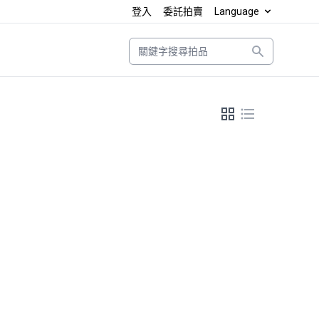
登入
委託拍賣
Language
Search
grid_view
format_list_bulleted
View as