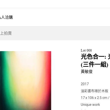
私人洽購
上拍賣
Lot 008
光色合一: 
(三件一組)
黃敏俊
2017
油彩畫布裱於木板
17 x 106 x 2.5 cm /
Unique work