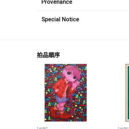
Provenance
Special Notice
拍品順序
Lot 007
Lot 001