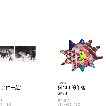
Lot 006
 (2件一組)
與GEE的午後
宇
謝牧岐
格
預估價格
0 - 1,100
USD 4,000 - 4,600