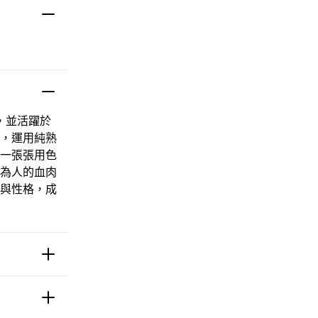
，並活躍於
，運用純熟
一張張用色
為人的血肉
與性格，成