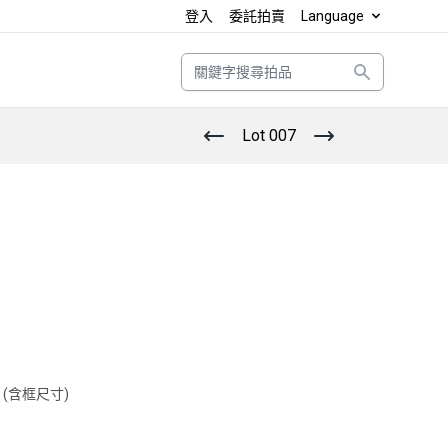
登入
委託拍賣
Language
Search
Lot 007
2
 cm (含框尺寸)